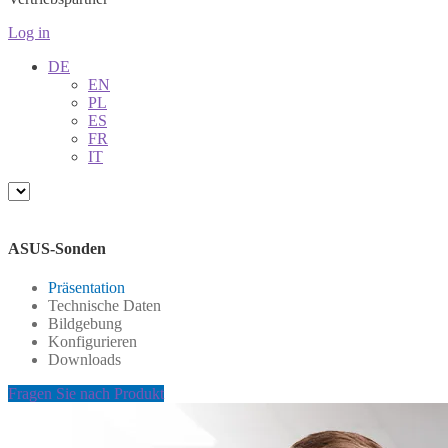
Log in
DE
EN
PL
ES
FR
IT
ASUS-Sonden
Präsentation
Technische Daten
Bildgebung
Konfigurieren
Downloads
Fragen Sie nach Produkt