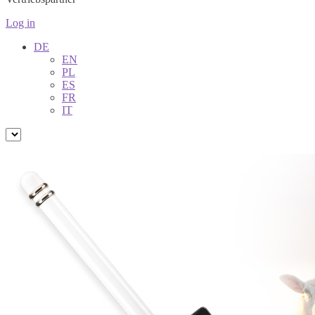
Log in
DE
EN
PL
ES
FR
IT