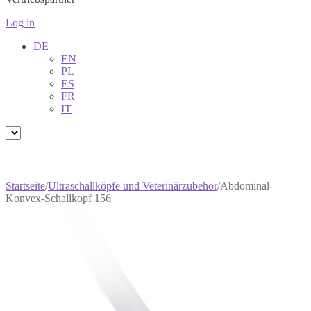
Log in
DE
EN
PL
ES
FR
IT
Startseite
/
Ultraschallköpfe und Veterinärzubehör
/
Abdominal-
Konvex-Schallkopf 156