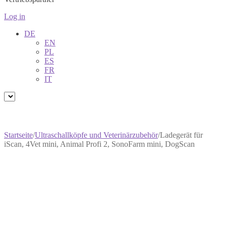
Log in
DE
EN
PL
ES
FR
IT
Startseite
/
Ultraschallköpfe und Veterinärzubehör
/
Ladegerät für
iScan, 4Vet mini, Animal Profi 2, SonoFarm mini, DogScan