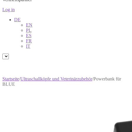
Log in
DE
EN
PL
ES
FR
IT
Startseite
/
Ultraschallköpfe und Veterinärzubehör
/
Powerbank für
BLUE