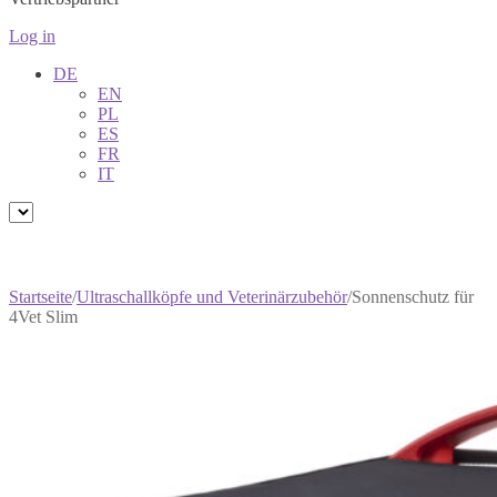
Log in
DE
EN
PL
ES
FR
IT
Startseite
/
Ultraschallköpfe und Veterinärzubehör
/
Sonnenschutz für
4Vet Slim