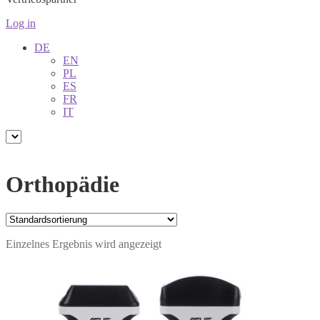
Log in
DE
EN
PL
ES
FR
IT
Orthopädie
Einzelnes Ergebnis wird angezeigt