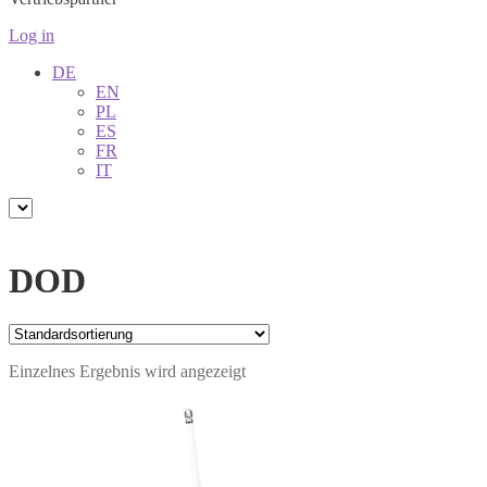
Log in
DE
EN
PL
ES
FR
IT
DOD
Einzelnes Ergebnis wird angezeigt