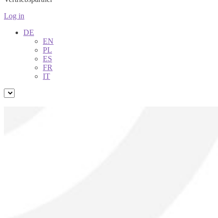
Log in
DE
EN
PL
ES
FR
IT