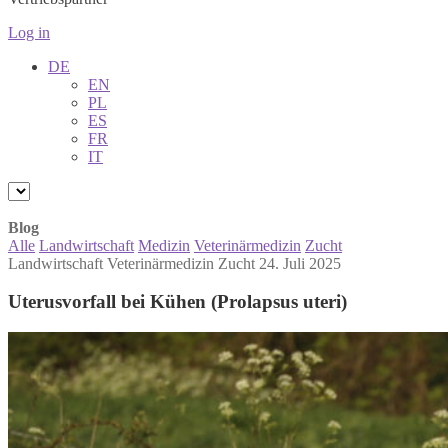
Log in
DE
EN
PL
ES
FR
IT
Blog
Alle
Landwirtschaft
Medizin
Veterinärmedizin
Zucht
Landwirtschaft
Veterinärmedizin
Zucht
24. Juli 2025
Uterusvorfall bei Kühen (Prolapsus uteri)