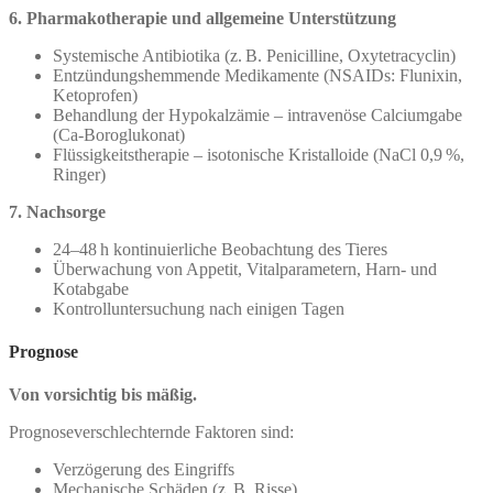
6. Pharmakotherapie und allgemeine Unterstützung
Systemische Antibiotika (z. B. Penicilline, Oxytetracyclin)
Entzündungshemmende Medikamente (NSAIDs: Flunixin,
Ketoprofen)
Behandlung der Hypokalzämie – intravenöse Calciumgabe
(Ca-Boroglukonat)
Flüssigkeitstherapie – isotonische Kristalloide (NaCl 0,9 %,
Ringer)
7. Nachsorge
24–48 h kontinuierliche Beobachtung des Tieres
Überwachung von Appetit, Vitalparametern, Harn- und
Kotabgabe
Kontrolluntersuchung nach einigen Tagen
Prognose
Von vorsichtig bis mäßig.
Prognoseverschlechternde Faktoren sind:
Verzögerung des Eingriffs
Mechanische Schäden (z. B. Risse)