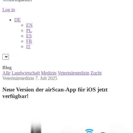
Log in
DE
EN
PL
ES
FR
IT
Blog
Alle
Landwirtschaft
Medizin
Veterinärmedizin
Zucht
Veterinärmedizin
7. Juli 2025
Neue Version der airScan-App für iOS jetzt
verfügbar!